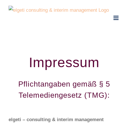
Skip
to
content
Impressum
Pflichtangaben gemäß § 5
Telemediengesetz (TMG):
elgeti – consulting & interim management